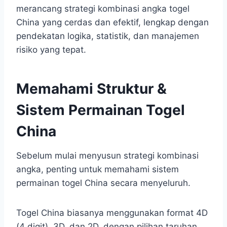
merancang strategi kombinasi angka togel
China yang cerdas dan efektif, lengkap dengan
pendekatan logika, statistik, dan manajemen
risiko yang tepat.
Memahami Struktur &
Sistem Permainan Togel
China
Sebelum mulai menyusun strategi kombinasi
angka, penting untuk memahami sistem
permainan togel China secara menyeluruh.
Togel China biasanya menggunakan format 4D
(4 digit), 3D, dan 2D, dengan pilihan taruhan