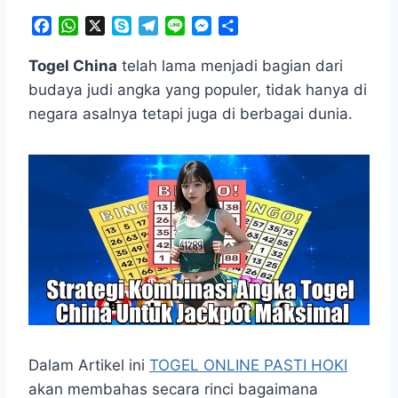
F
W
X
S
T
L
M
S
a
h
k
e
i
e
h
c
a
y
l
n
s
a
Togel China
telah lama menjadi bagian dari
e
t
p
e
e
s
r
budaya judi angka yang populer, tidak hanya di
b
s
e
g
e
e
negara asalnya tetapi juga di berbagai dunia.
o
A
r
n
o
p
a
g
k
p
m
e
r
Dalam Artikel ini
TOGEL ONLINE PASTI HOKI
akan membahas secara rinci bagaimana