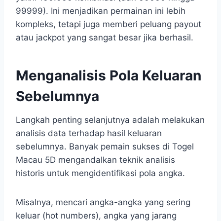
99999). Ini menjadikan permainan ini lebih
kompleks, tetapi juga memberi peluang payout
atau jackpot yang sangat besar jika berhasil.
Menganalisis Pola Keluaran
Sebelumnya
Langkah penting selanjutnya adalah melakukan
analisis data terhadap hasil keluaran
sebelumnya. Banyak pemain sukses di Togel
Macau 5D mengandalkan teknik analisis
historis untuk mengidentifikasi pola angka.
Misalnya, mencari angka-angka yang sering
keluar (hot numbers), angka yang jarang