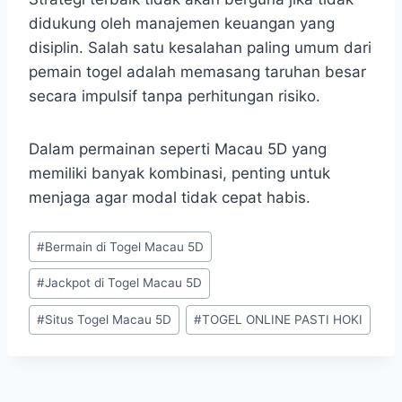
didukung oleh manajemen keuangan yang
disiplin. Salah satu kesalahan paling umum dari
pemain togel adalah memasang taruhan besar
secara impulsif tanpa perhitungan risiko.
Dalam permainan seperti Macau 5D yang
memiliki banyak kombinasi, penting untuk
menjaga agar modal tidak cepat habis.
Post
#
Bermain di Togel Macau 5D
Tags:
#
Jackpot di Togel Macau 5D
#
Situs Togel Macau 5D
#
TOGEL ONLINE PASTI HOKI