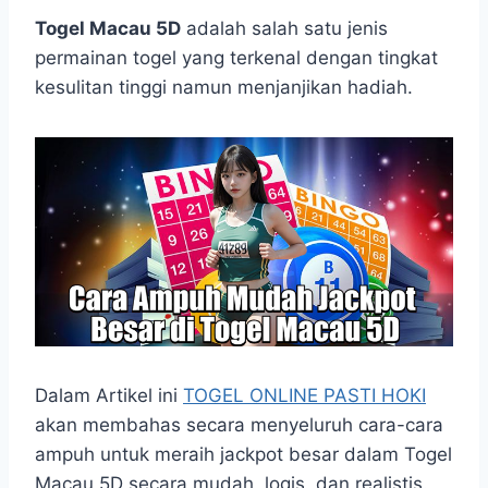
a
h
k
e
i
e
h
c
a
y
l
n
s
a
Togel Macau 5D
adalah salah satu jenis
e
t
p
e
e
s
r
permainan togel yang terkenal dengan tingkat
b
s
e
g
e
e
kesulitan tinggi namun menjanjikan hadiah.
o
A
r
n
o
p
a
g
k
p
m
e
r
Dalam Artikel ini
TOGEL ONLINE PASTI HOKI
akan membahas secara menyeluruh cara-cara
ampuh untuk meraih jackpot besar dalam Togel
Macau 5D secara mudah, logis, dan realistis.