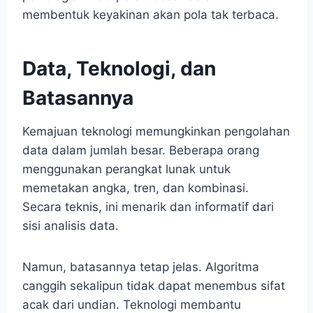
membentuk keyakinan akan pola tak terbaca.
Data, Teknologi, dan
Batasannya
Kemajuan teknologi memungkinkan pengolahan
data dalam jumlah besar. Beberapa orang
menggunakan perangkat lunak untuk
memetakan angka, tren, dan kombinasi.
Secara teknis, ini menarik dan informatif dari
sisi analisis data.
Namun, batasannya tetap jelas. Algoritma
canggih sekalipun tidak dapat menembus sifat
acak dari undian. Teknologi membantu