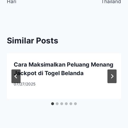
Hari
Thailand
Similar Posts
Cara Maksimalkan Peluang Menang
Jackpot di Togel Belanda
07/27/2025