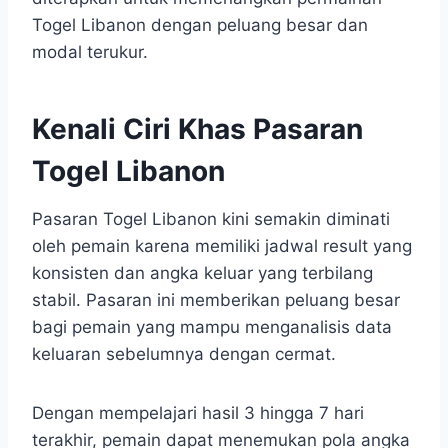
Togel Libanon dengan peluang besar dan
modal terukur.
Kenali Ciri Khas Pasaran
Togel Libanon
Pasaran Togel Libanon kini semakin diminati
oleh pemain karena memiliki jadwal result yang
konsisten dan angka keluar yang terbilang
stabil. Pasaran ini memberikan peluang besar
bagi pemain yang mampu menganalisis data
keluaran sebelumnya dengan cermat.
Dengan mempelajari hasil 3 hingga 7 hari
terakhir, pemain dapat menemukan pola angka