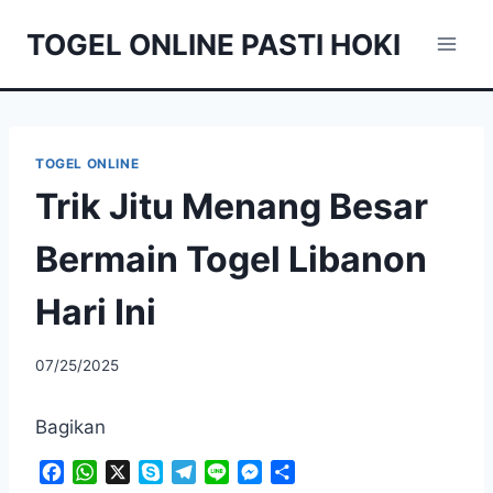
Skip
TOGEL ONLINE PASTI HOKI
to
content
TOGEL ONLINE
Trik Jitu Menang Besar
Bermain Togel Libanon
Hari Ini
07/25/2025
Bagikan
F
W
X
S
T
L
M
S