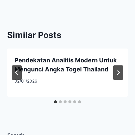
Similar Posts
Pendekatan Analitis Modern Untuk
Mengunci Angka Togel Thailand
02/01/2026
Search