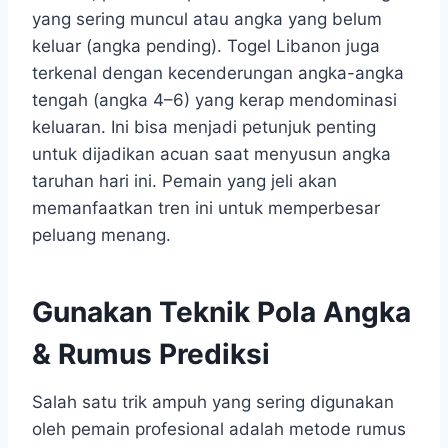
yang sering muncul atau angka yang belum
keluar (angka pending). Togel Libanon juga
terkenal dengan kecenderungan angka-angka
tengah (angka 4–6) yang kerap mendominasi
keluaran. Ini bisa menjadi petunjuk penting
untuk dijadikan acuan saat menyusun angka
taruhan hari ini. Pemain yang jeli akan
memanfaatkan tren ini untuk memperbesar
peluang menang.
Gunakan Teknik Pola Angka
& Rumus Prediksi
Salah satu trik ampuh yang sering digunakan
oleh pemain profesional adalah metode rumus