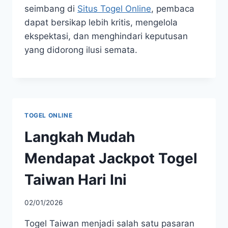
seimbang di
Situs Togel Online
, pembaca
dapat bersikap lebih kritis, mengelola
ekspektasi, dan menghindari keputusan
yang didorong ilusi semata.
TOGEL ONLINE
Langkah Mudah
Mendapat Jackpot Togel
Taiwan Hari Ini
02/01/2026
Togel Taiwan menjadi salah satu pasaran