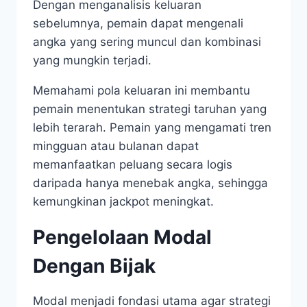
Dengan menganalisis keluaran
sebelumnya, pemain dapat mengenali
angka yang sering muncul dan kombinasi
yang mungkin terjadi.
Memahami pola keluaran ini membantu
pemain menentukan strategi taruhan yang
lebih terarah. Pemain yang mengamati tren
mingguan atau bulanan dapat
memanfaatkan peluang secara logis
daripada hanya menebak angka, sehingga
kemungkinan jackpot meningkat.
Pengelolaan Modal
Dengan Bijak
Modal menjadi fondasi utama agar strategi