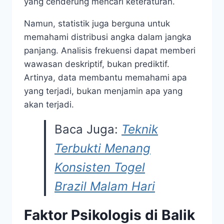
yang cenderung mencari keteraturan.
Namun, statistik juga berguna untuk
memahami distribusi angka dalam jangka
panjang. Analisis frekuensi dapat memberi
wawasan deskriptif, bukan prediktif.
Artinya, data membantu memahami apa
yang terjadi, bukan menjamin apa yang
akan terjadi.
Baca Juga:
Teknik
Terbukti Menang
Konsisten Togel
Brazil Malam Hari
Faktor Psikologis di Balik