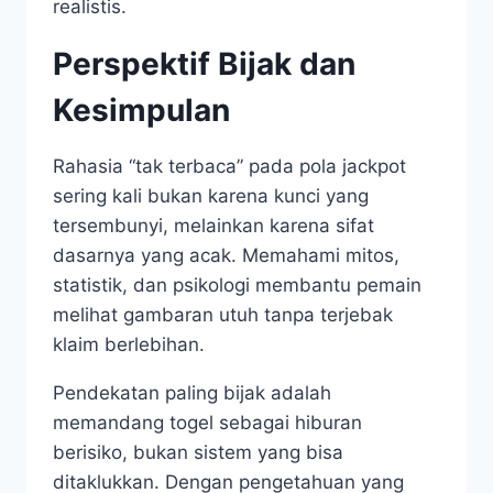
realistis.
Perspektif Bijak dan
Kesimpulan
Rahasia “tak terbaca” pada pola jackpot
sering kali bukan karena kunci yang
tersembunyi, melainkan karena sifat
dasarnya yang acak. Memahami mitos,
statistik, dan psikologi membantu pemain
melihat gambaran utuh tanpa terjebak
klaim berlebihan.
Pendekatan paling bijak adalah
memandang togel sebagai hiburan
berisiko, bukan sistem yang bisa
ditaklukkan. Dengan pengetahuan yang