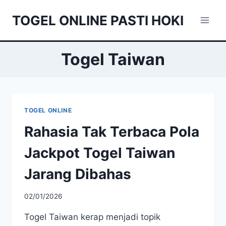
Skip
TOGEL ONLINE PASTI HOKI
to
content
Togel Taiwan
TOGEL ONLINE
Rahasia Tak Terbaca Pola
Jackpot Togel Taiwan
Jarang Dibahas
02/01/2026
Togel Taiwan kerap menjadi topik