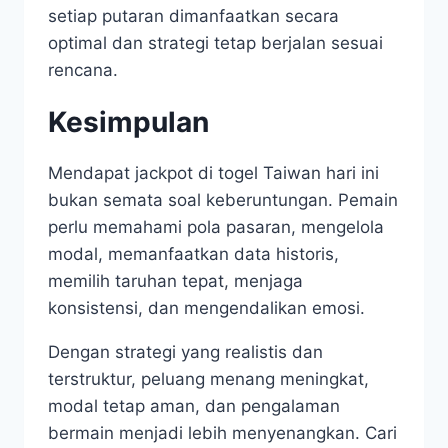
setiap putaran dimanfaatkan secara
optimal dan strategi tetap berjalan sesuai
rencana.
Kesimpulan
Mendapat jackpot di togel Taiwan hari ini
bukan semata soal keberuntungan. Pemain
perlu memahami pola pasaran, mengelola
modal, memanfaatkan data historis,
memilih taruhan tepat, menjaga
konsistensi, dan mengendalikan emosi.
Dengan strategi yang realistis dan
terstruktur, peluang menang meningkat,
modal tetap aman, dan pengalaman
bermain menjadi lebih menyenangkan. Cari