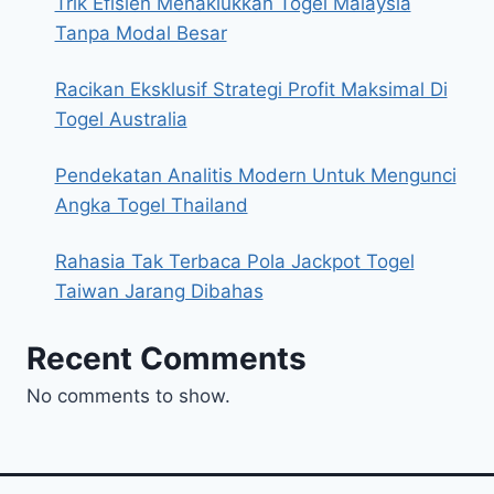
Trik Efisien Menaklukkan Togel Malaysia
Tanpa Modal Besar
Racikan Eksklusif Strategi Profit Maksimal Di
Togel Australia
Pendekatan Analitis Modern Untuk Mengunci
Angka Togel Thailand
Rahasia Tak Terbaca Pola Jackpot Togel
Taiwan Jarang Dibahas
Recent Comments
No comments to show.