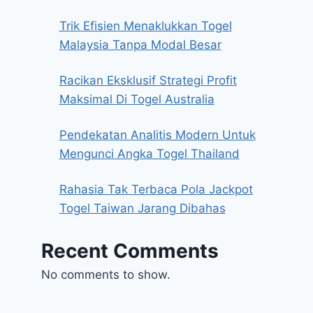
Trik Efisien Menaklukkan Togel
Malaysia Tanpa Modal Besar
Racikan Eksklusif Strategi Profit
Maksimal Di Togel Australia
Pendekatan Analitis Modern Untuk
Mengunci Angka Togel Thailand
Rahasia Tak Terbaca Pola Jackpot
Togel Taiwan Jarang Dibahas
Recent Comments
No comments to show.