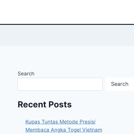
Search
Search
Recent Posts
Kupas Tuntas Metode Presisi
Membaca Angka Togel Vietnam