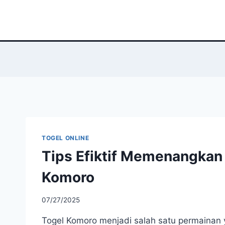
Skip
to
content
TOGEL ONLINE
Tips Efiktif Memenangkan 
Komoro
07/27/2025
Togel Komoro menjadi salah satu permainan 