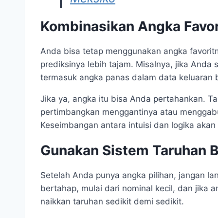
Kombinasikan Angka Favori
Anda bisa tetap menggunakan angka favoritm
prediksinya lebih tajam. Misalnya, jika Anda 
termasuk angka panas dalam data keluaran b
Jika ya, angka itu bisa Anda pertahankan. Ta
pertimbangkan menggantinya atau menggabu
Keseimbangan antara intuisi dan logika akan
Gunakan Sistem Taruhan Be
Setelah Anda punya angka pilihan, jangan l
bertahap, mulai dari nominal kecil, dan jika 
naikkan taruhan sedikit demi sedikit.