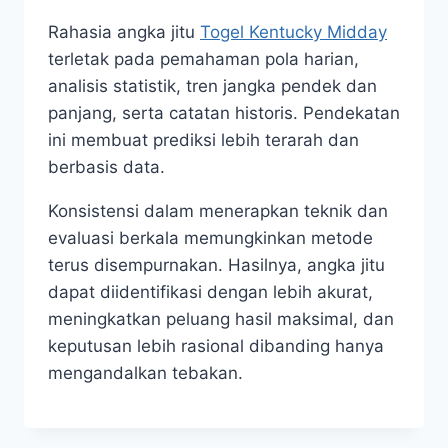
Rahasia angka jitu
Togel Kentucky Midday
terletak pada pemahaman pola harian,
analisis statistik, tren jangka pendek dan
panjang, serta catatan historis. Pendekatan
ini membuat prediksi lebih terarah dan
berbasis data.
Konsistensi dalam menerapkan teknik dan
evaluasi berkala memungkinkan metode
terus disempurnakan. Hasilnya, angka jitu
dapat diidentifikasi dengan lebih akurat,
meningkatkan peluang hasil maksimal, dan
keputusan lebih rasional dibanding hanya
mengandalkan tebakan.