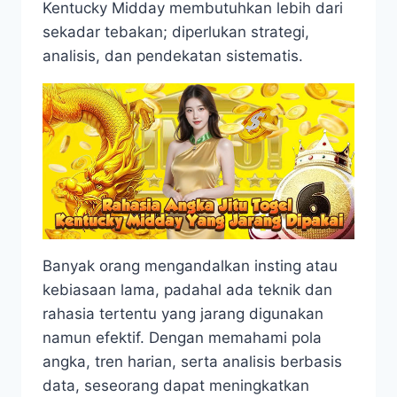
Kentucky Midday membutuhkan lebih dari
sekadar tebakan; diperlukan strategi,
analisis, dan pendekatan sistematis.
Banyak orang mengandalkan insting atau
kebiasaan lama, padahal ada teknik dan
rahasia tertentu yang jarang digunakan
namun efektif. Dengan memahami pola
angka, tren harian, serta analisis berbasis
data, seseorang dapat meningkatkan