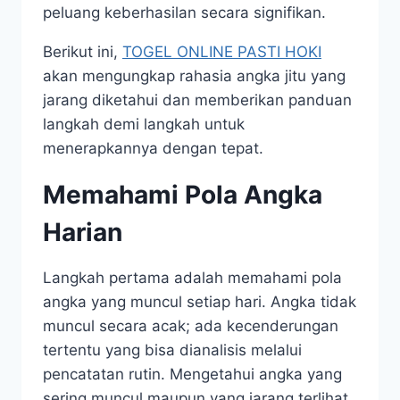
peluang keberhasilan secara signifikan.
Berikut ini,
TOGEL ONLINE PASTI HOKI
akan mengungkap rahasia angka jitu yang
jarang diketahui dan memberikan panduan
langkah demi langkah untuk
menerapkannya dengan tepat.
Memahami Pola Angka
Harian
Langkah pertama adalah memahami pola
angka yang muncul setiap hari. Angka tidak
muncul secara acak; ada kecenderungan
tertentu yang bisa dianalisis melalui
pencatatan rutin. Mengetahui angka yang
sering muncul maupun yang jarang terlihat