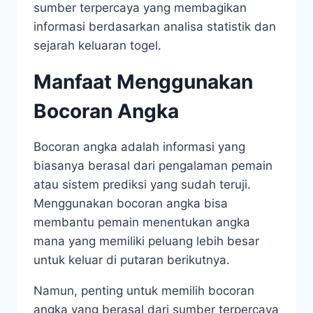
sumber terpercaya yang membagikan
informasi berdasarkan analisa statistik dan
sejarah keluaran togel.
Manfaat Menggunakan
Bocoran Angka
Bocoran angka adalah informasi yang
biasanya berasal dari pengalaman pemain
atau sistem prediksi yang sudah teruji.
Menggunakan bocoran angka bisa
membantu pemain menentukan angka
mana yang memiliki peluang lebih besar
untuk keluar di putaran berikutnya.
Namun, penting untuk memilih bocoran
angka yang berasal dari sumber terpercaya