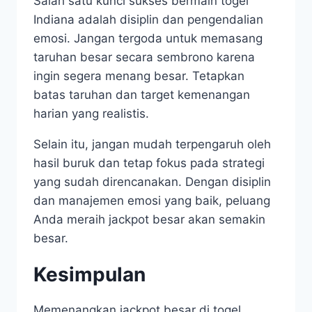
Salah satu kunci sukses bermain togel
Indiana adalah disiplin dan pengendalian
emosi. Jangan tergoda untuk memasang
taruhan besar secara sembrono karena
ingin segera menang besar. Tetapkan
batas taruhan dan target kemenangan
harian yang realistis.
Selain itu, jangan mudah terpengaruh oleh
hasil buruk dan tetap fokus pada strategi
yang sudah direncanakan. Dengan disiplin
dan manajemen emosi yang baik, peluang
Anda meraih jackpot besar akan semakin
besar.
Kesimpulan
Memenangkan jackpot besar di togel