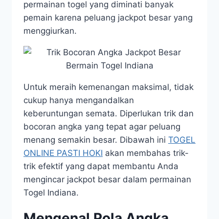
permainan togel yang diminati banyak
pemain karena peluang jackpot besar yang
menggiurkan.
Untuk meraih kemenangan maksimal, tidak
cukup hanya mengandalkan
keberuntungan semata. Diperlukan trik dan
bocoran angka yang tepat agar peluang
menang semakin besar. Dibawah ini
TOGEL
ONLINE PASTI HOKI
akan membahas trik-
trik efektif yang dapat membantu Anda
mengincar jackpot besar dalam permainan
Togel Indiana.
Mengenal Pola Angka