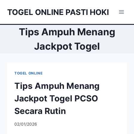
Skip
TOGEL ONLINE PASTI HOKI
to
content
Tips Ampuh Menang
Jackpot Togel
TOGEL ONLINE
Tips Ampuh Menang
Jackpot Togel PCSO
Secara Rutin
02/01/2026