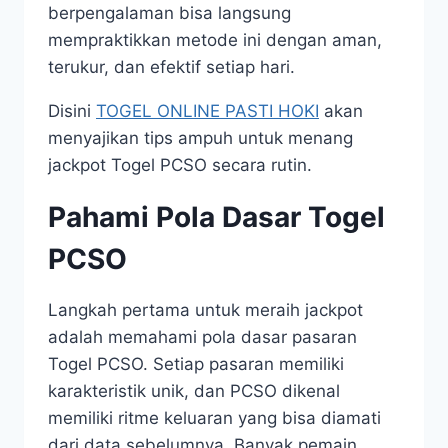
berpengalaman bisa langsung
mempraktikkan metode ini dengan aman,
terukur, dan efektif setiap hari.
Disini
TOGEL ONLINE PASTI HOKI
akan
menyajikan tips ampuh untuk menang
jackpot Togel PCSO secara rutin.
Pahami Pola Dasar Togel
PCSO
Langkah pertama untuk meraih jackpot
adalah memahami pola dasar pasaran
Togel PCSO. Setiap pasaran memiliki
karakteristik unik, dan PCSO dikenal
memiliki ritme keluaran yang bisa diamati
dari data sebelumnya. Banyak pemain