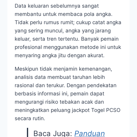
Data keluaran sebelumnya sangat
membantu untuk membaca pola angka.
Tidak perlu rumus rumit; cukup catat angka
yang sering muncul, angka yang jarang
keluar, serta tren tertentu. Banyak pemain
profesional menggunakan metode ini untuk
menyaring angka jitu dengan akurat.
Meskipun tidak menjamin kemenangan,
analisis data membuat taruhan lebih
rasional dan terukur. Dengan pendekatan
berbasis informasi ini, pemain dapat
mengurangi risiko tebakan acak dan
meningkatkan peluang jackpot Togel PCSO
secara rutin.
Baca Juga:
Panduan