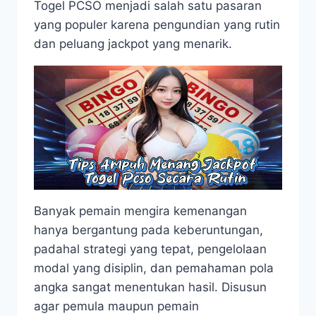
Togel PCSO menjadi salah satu pasaran
yang populer karena pengundian yang rutin
dan peluang jackpot yang menarik.
Banyak pemain mengira kemenangan
hanya bergantung pada keberuntungan,
padahal strategi yang tepat, pengelolaan
modal yang disiplin, dan pemahaman pola
angka sangat menentukan hasil. Disusun
agar pemula maupun pemain