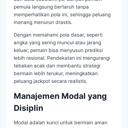
pemula langsung bertaruh tanpa
memperhatikan pola ini, sehingga peluang
menang menurun drastis.
Dengan memahami pola dasar, seperti
angka yang sering muncul atau jarang
keluar, pemain bisa menyusun prediksi
lebih rasional. Pendekatan ini mengurangi
tebakan acak dan membantu strategi
bermain lebih terukur, meningkatkan
peluang jackpot secara realistis.
Manajemen Modal yang
Disiplin
Modal adalah kunci untuk bermain aman