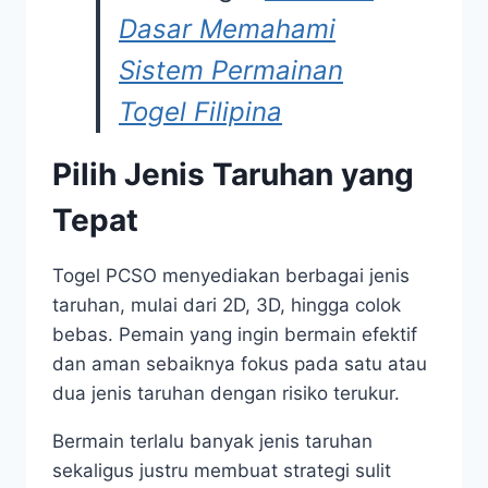
Dasar Memahami
Sistem Permainan
Togel Filipina
Pilih Jenis Taruhan yang
Tepat
Togel PCSO menyediakan berbagai jenis
taruhan, mulai dari 2D, 3D, hingga colok
bebas. Pemain yang ingin bermain efektif
dan aman sebaiknya fokus pada satu atau
dua jenis taruhan dengan risiko terukur.
Bermain terlalu banyak jenis taruhan
sekaligus justru membuat strategi sulit