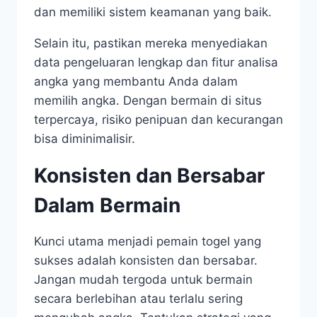
dan memiliki sistem keamanan yang baik.
Selain itu, pastikan mereka menyediakan
data pengeluaran lengkap dan fitur analisa
angka yang membantu Anda dalam
memilih angka. Dengan bermain di situs
terpercaya, risiko penipuan dan kecurangan
bisa diminimalisir.
Konsisten dan Bersabar
Dalam Bermain
Kunci utama menjadi pemain togel yang
sukses adalah konsisten dan bersabar.
Jangan mudah tergoda untuk bermain
secara berlebihan atau terlalu sering