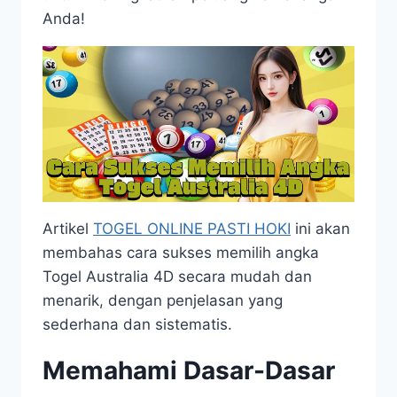
Anda!
Artikel
TOGEL ONLINE PASTI HOKI
ini akan
membahas cara sukses memilih angka
Togel Australia 4D secara mudah dan
menarik, dengan penjelasan yang
sederhana dan sistematis.
Memahami Dasar-Dasar