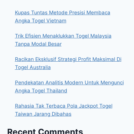
Kupas Tuntas Metode Presisi Membaca
Angka Togel Vietnam
Trik Efisien Menaklukkan Togel Malaysia
Tanpa Modal Besar
Racikan Eksklusif Strategi Profit Maksimal Di
Togel Australia
Pendekatan Analitis Modern Untuk Mengunci
Angka Togel Thailand
Rahasia Tak Terbaca Pola Jackpot Togel
Taiwan Jarang Dibahas
Recent Comments