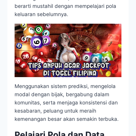
berarti mustahil dengan mempelajari pola
keluaran sebelumnya.
Menggunakan sistem prediksi, mengelola
modal dengan bijak, bergabung dalam
komunitas, serta menjaga konsistensi dan
kesabaran, peluang untuk meraih
kemenangan besar akan semakin terbuka.
Pelajari Pola dan Data